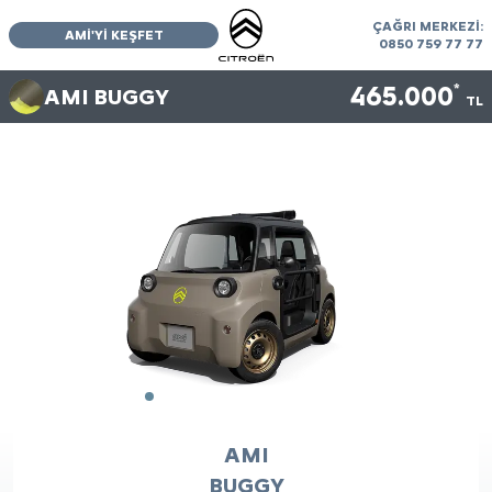
ÇAĞRI MERKEZİ:
AMİ'Yİ KEŞFET
0850 759 77 77
465.000
*
AMI
BUGGY
TL
EĞLENCE ŞİMDİ
BAŞLIYOR
AMI
BUGGY