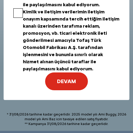
ile paylaşılmasını kabul ediyorum.
Kimlik ve iletişim verilerimin iletişim
onayım kapsamında tercih ettiğim iletişim
kanalı üzerinden tarafıma reklam,
promosyon, vb. ticari elektronik ileti
gönderilmesi amacıyla Tofaş Türk
Otomobil Fabrikası A.Ş. tarafından
işlenmesini ve bununla sınırlı olarak
hizmet alınan üçüncü taraflar ile
paylaşılmasını kabul ediyorum.
DEVAM
* 31/08/2026 tarihine kadar geçerlidir. 2025 model yılı Ami Buggy, 2026
model yılı Ami Baz icin tavsiye edilen satış fiyatıdır.
** Kampanya 31/08/2026 tarihine kadar geçerlidir.